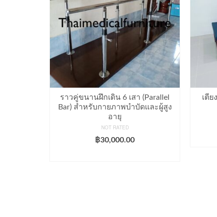
แตนเลส
ราวคู่ขนานฝึกเดิน 6 เสา (Parallel
เตีย
Bar) สำหรับกายภาพบำบัดและผู้สูง
อายุ
NOT RATED
฿
30,000.00
ADD TO CART