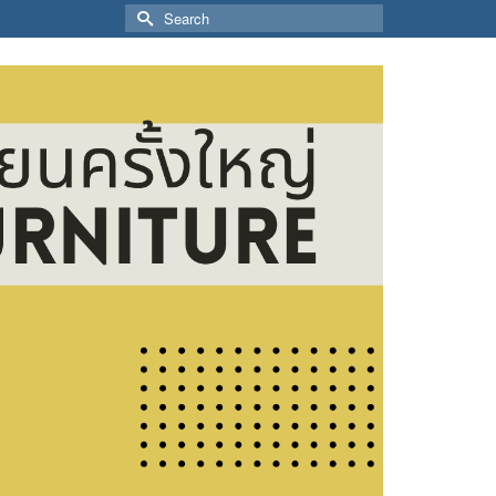
Search
for: