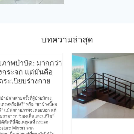
บทความล่าสุด
ภาพบำบัด: มากกว่า
งกระจก แต่มันคือ
จัดระเบียบร่างกาย
ัด หลายครั้งที่ผู้ป่วยมักจะ
ืนตรงหรือยัง?” หรือ “ขาข้างนี้ผม
?” แม้นักกายภาพจะคอยบอก แต่
ป่วยสามารถ “มองเห็นและแก้ไข”
้ทันทีนี่คือเหตุผลที่ กระจก
sture Mirror) จาก
ture เป็นอุปกรณ์ที่ขาดไม่ได้ใน