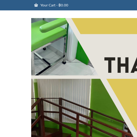
Your Cart
-
฿
0.00