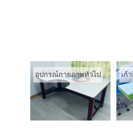
ราวคู่ขนานฝึกเดิน
บัน
อุปกรณ์กายภาพทั่วไป
เก้า