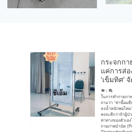
กระจกกาย
แค่การส่อ
‘เข็มทิศ’ 
|
ในการทำกายภาพบำบ
ถามว่า “ท่านี้ผมย
ลงน้ำหนักพอไหม
คงจะดีกว่าถ้าผู้
ท่าทางของตัวเองได
กายภาพบำบัด (Po
Thaimedicalfurni