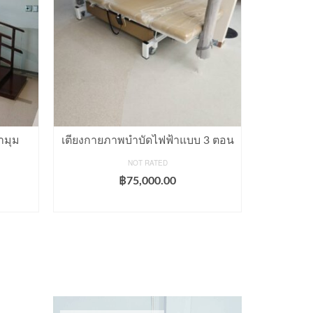
ามุม
เตียงกายภาพบำบัดไฟฟ้าแบบ 3 ตอน
เก้าอ
NOT RATED
฿
75,000.00
ADD TO CART