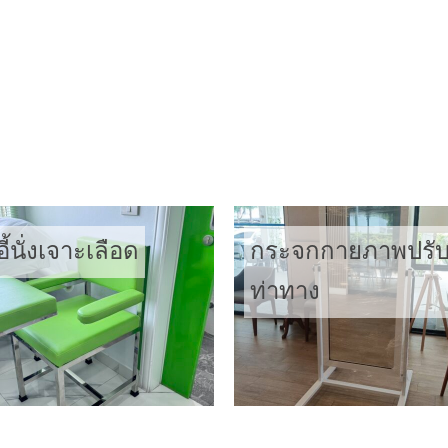
ไดเข้ามุม
เตียงไฟฟ้า
อี้นั่งเจาะเลือด
กระจกกายภาพปรั
ท่าทาง