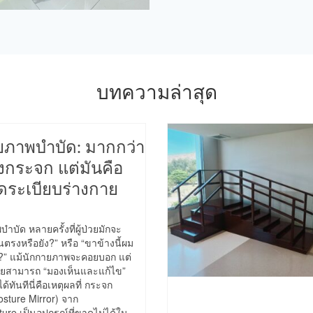
บทความล่าสุด
ภาพบำบัด: มากกว่า
งกระจก แต่มันคือ
จัดระเบียบร่างกาย
ัด หลายครั้งที่ผู้ป่วยมักจะ
ืนตรงหรือยัง?” หรือ “ขาข้างนี้ผม
?” แม้นักกายภาพจะคอยบอก แต่
ป่วยสามารถ “มองเห็นและแก้ไข”
้ทันทีนี่คือเหตุผลที่ กระจก
sture Mirror) จาก
ture เป็นอุปกรณ์ที่ขาดไม่ได้ใน