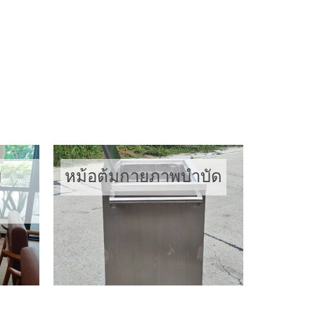
เตียงกายภาพ
บ
หม้อต้มกายภาพบำบัด