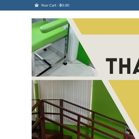
Your Cart
-
฿
0.00