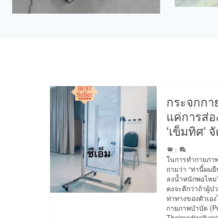
กระจกกาย
แค่การส่อ
‘เข็มทิศ’ 
|
ในการทำกายภาพบำบ
ถามว่า “ท่านี้ผมย
ลงน้ำหนักพอไหม
คงจะดีกว่าถ้าผู้
ท่าทางของตัวเองได
กายภาพบำบัด (Po
Thaimedicalfurni