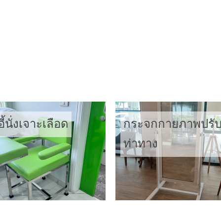
ไดเข้ามุม
เตียงไฟฟ้า
อี้นั่งเจาะเลือด
กระจกกายภาพปรั
ท่าทาง