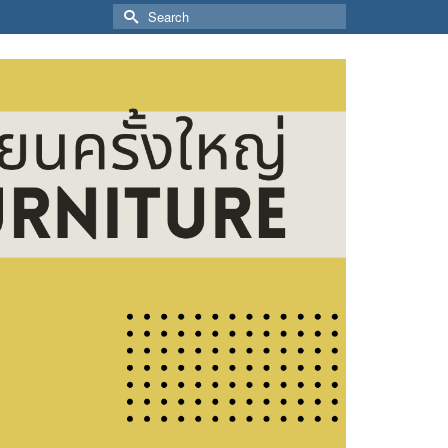
Search
for: