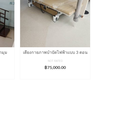
ามุม
เตียงกายภาพบำบัดไฟฟ้าแบบ 3 ตอน
เก้าอ
NOT RATED
฿
75,000.00
ADD TO CART