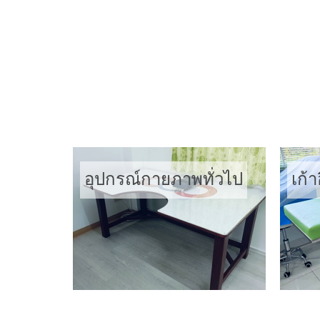
ราวคู่ขนานฝึกเดิน
บัน
อุปกรณ์กายภาพทั่วไป
เก้า