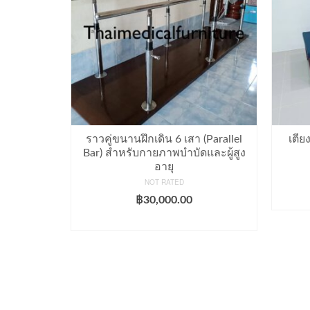
แตนเลส
ราวคู่ขนานฝึกเดิน 6 เสา (Parallel
เตีย
Bar) สำหรับกายภาพบำบัดและผู้สูง
อายุ
NOT RATED
฿
30,000.00
ADD TO CART