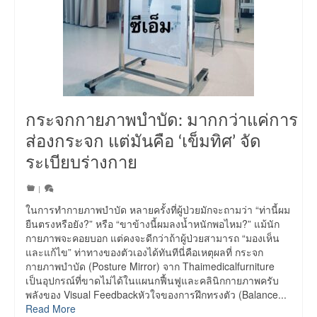
กระจกกายภาพบำบัด: มากกว่าแค่การ
ส่องกระจก แต่มันคือ ‘เข็มทิศ’ จัด
ระเบียบร่างกาย
|
ในการทำกายภาพบำบัด หลายครั้งที่ผู้ป่วยมักจะถามว่า “ท่านี้ผม
ยืนตรงหรือยัง?” หรือ “ขาข้างนี้ผมลงน้ำหนักพอไหม?” แม้นัก
กายภาพจะคอยบอก แต่คงจะดีกว่าถ้าผู้ป่วยสามารถ “มองเห็น
และแก้ไข” ท่าทางของตัวเองได้ทันทีนี่คือเหตุผลที่ กระจก
กายภาพบำบัด (Posture Mirror) จาก Thaimedicalfurniture
เป็นอุปกรณ์ที่ขาดไม่ได้ในแผนกฟื้นฟูและคลินิกกายภาพครับ
พลังของ Visual Feedbackหัวใจของการฝึกทรงตัว (Balance...
Read More