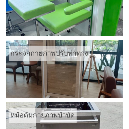
กระจกกายภาพปรับท่าทาง
หม้อต้มกายภาพบำบัด