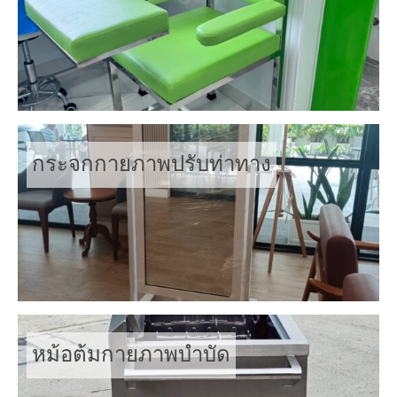
กระจกกายภาพปรับท่าทาง
หม้อต้มกายภาพบำบัด