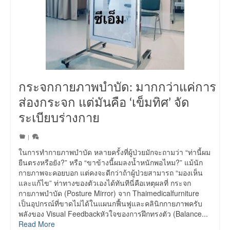
กระจกกายภาพบำบัด: มากกว่าแค่การ
ส่องกระจก แต่มันคือ ‘เข็มทิศ’ จัด
ระเบียบร่างกาย
|
ในการทำกายภาพบำบัด หลายครั้งที่ผู้ป่วยมักจะถามว่า “ท่านี้ผม
ยืนตรงหรือยัง?” หรือ “ขาข้างนี้ผมลงน้ำหนักพอไหม?” แม้นัก
กายภาพจะคอยบอก แต่คงจะดีกว่าถ้าผู้ป่วยสามารถ “มองเห็น
และแก้ไข” ท่าทางของตัวเองได้ทันทีนี่คือเหตุผลที่ กระจก
กายภาพบำบัด (Posture Mirror) จาก Thaimedicalfurniture
เป็นอุปกรณ์ที่ขาดไม่ได้ในแผนกฟื้นฟูและคลินิกกายภาพครับ
พลังของ Visual Feedbackหัวใจของการฝึกทรงตัว (Balance...
Read More