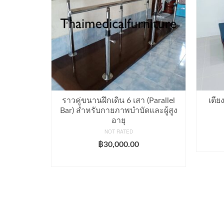
แตนเลส
ราวคู่ขนานฝึกเดิน 6 เสา (Parallel
เตีย
Bar) สำหรับกายภาพบำบัดและผู้สูง
อายุ
NOT RATED
฿
30,000.00
ADD TO CART