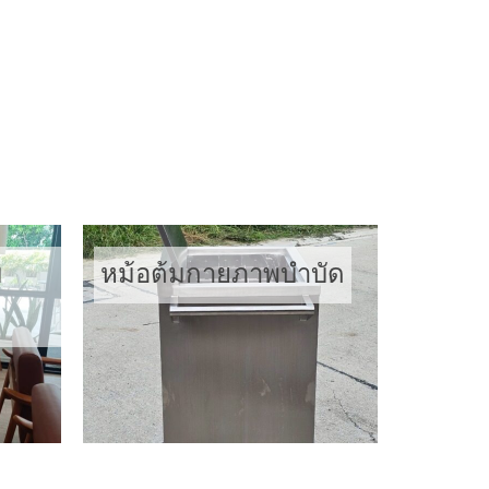
เตียงกายภาพ
บ
หม้อต้มกายภาพบำบัด