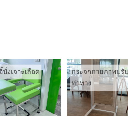
ไดเข้ามุม
เตียงไฟฟ้า
อี้นั่งเจาะเลือด
กระจกกายภาพปรั
ท่าทาง