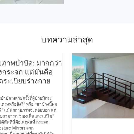
บทความล่าสุด
ภาพบำบัด: มากกว่า
งกระจก แต่มันคือ
จัดระเบียบร่างกาย
ัด หลายครั้งที่ผู้ป่วยมักจะ
ืนตรงหรือยัง?” หรือ “ขาข้างนี้ผม
?” แม้นักกายภาพจะคอยบอก แต่
ป่วยสามารถ “มองเห็นและแก้ไข”
้ทันทีนี่คือเหตุผลที่ กระจก
sture Mirror) จาก
ture เป็นอุปกรณ์ที่ขาดไม่ได้ใน