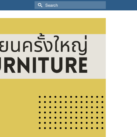
Search
for: