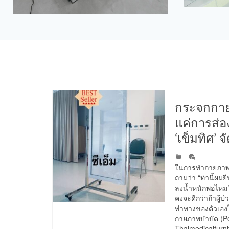
กระจกกาย
แค่การส่อ
‘เข็มทิศ’ 
|
ในการทำกายภาพบำบ
ถามว่า “ท่านี้ผมย
ลงน้ำหนักพอไหม
คงจะดีกว่าถ้าผู้
ท่าทางของตัวเองได
กายภาพบำบัด (Po
Thaimedicalfurni