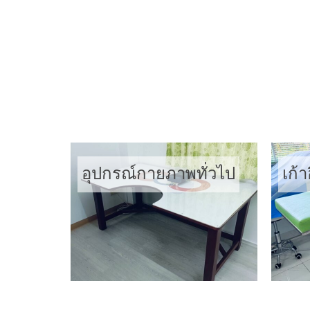
ราวคู่ขนานฝึกเดิน
บัน
อุปกรณ์กายภาพทั่วไป
เก้า