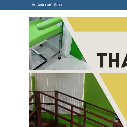
Your Cart
-
฿
0.00