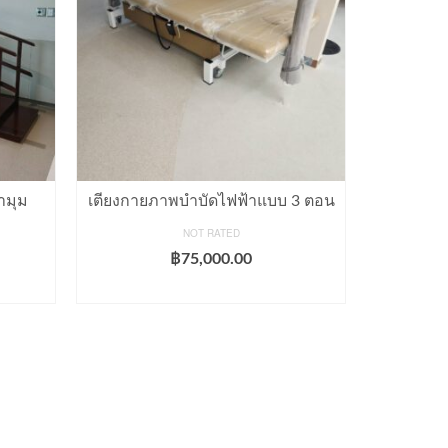
ามุม
เตียงกายภาพบำบัดไฟฟ้าแบบ 3 ตอน
เก้าอ
NOT RATED
฿
75,000.00
ADD TO CART