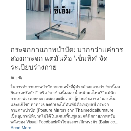
กระจกกายภาพบำบัด: มากกว่าแค่การ
ส่องกระจก แต่มันคือ ‘เข็มทิศ’ จัด
ระเบียบร่างกาย
|
ในการทำกายภาพบำบัด หลายครั้งที่ผู้ป่วยมักจะถามว่า “ท่านี้ผม
ยืนตรงหรือยัง?” หรือ “ขาข้างนี้ผมลงน้ำหนักพอไหม?” แม้นัก
กายภาพจะคอยบอก แต่คงจะดีกว่าถ้าผู้ป่วยสามารถ “มองเห็น
และแก้ไข” ท่าทางของตัวเองได้ทันทีนี่คือเหตุผลที่ กระจก
กายภาพบำบัด (Posture Mirror) จาก Thaimedicalfurniture
เป็นอุปกรณ์ที่ขาดไม่ได้ในแผนกฟื้นฟูและคลินิกกายภาพครับ
พลังของ Visual Feedbackหัวใจของการฝึกทรงตัว (Balance...
Read More