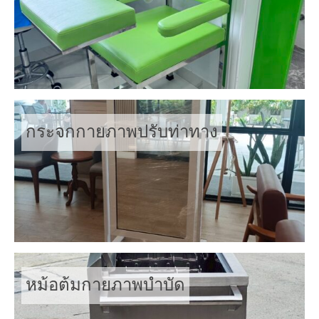
กระจกกายภาพปรับท่าทาง
หม้อต้มกายภาพบำบัด