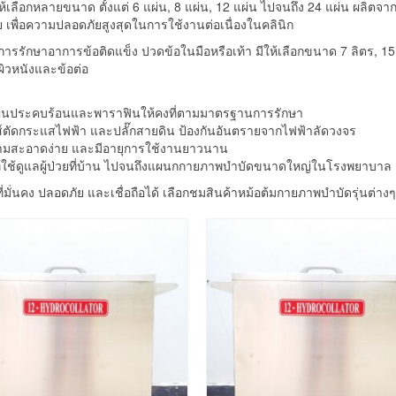
ีให้เลือกหลายขนาด ตั้งแต่ 6 แผ่น, 8 แผ่น, 12 แผ่น ไปจนถึง 24 แผ่น ผ
 เพื่อความปลอดภัยสูงสุดในการใช้งานต่อเนื่องในคลินิก
ารรักษาอาการข้อติดแข็ง ปวดข้อในมือหรือเท้า มีให้เลือกขนาด 7 ลิตร, 15
ิวหนังและข้อต่อ
แผ่นประคบร้อนและพาราฟินให้คงที่ตามมาตรฐานการรักษา
ตัดกระแสไฟฟ้า และปลั๊กสายดิน ป้องกันอันตรายจากไฟฟ้าลัดวงจร
ามสะอาดง่าย และมีอายุการใช้งานยาวนาน
่ใช้ดูแลผู้ป่วยที่บ้าน ไปจนถึงแผนกกายภาพบำบัดขนาดใหญ่ในโรงพยาบาล
นคง ปลอดภัย และเชื่อถือได้ เลือกชมสินค้าหม้อต้มกายภาพบำบัดรุ่นต่างๆ ด