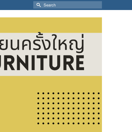
Search
for: