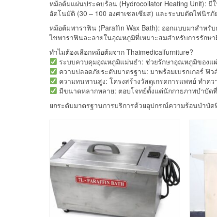
หม้อต้มแผ่นประคบร้อน (Hydrocollator Heating Unit): ม
อัตโนมัติ (30 – 100 องศาเซลเซียส) และระบบตัดไฟนิรภัย
หม้อต้มพาราฟิน (Paraffin Wax Bath): ออกแบบมาสำหรับก
ไขพาราฟินละลายในอุณหภูมิที่เหมาะสมสำหรับการรักษาผ
ทำไมต้องเลือกหม้อต้มจาก Thaimedicalfurniture?
ระบบควบคุมอุณหภูมิแม่นยำ: ช่วยรักษาอุณหภูมิของ
ความปลอดภัยระดับมาตรฐาน: มาพร้อมเบรกเกอร์ ฟิวส์
ความทนทานสูง: โครงสร้างวัสดุเกรดการแพทย์ ทำคว
มีขนาดหลากหลาย: ตอบโจทย์ตั้งแต่นักกายภาพบำบัดที
ยกระดับมาตรฐานการบริการด้วยอุปกรณ์ความร้อนบำบัดที่มั่