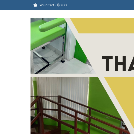
Your Cart
-
฿
0.00